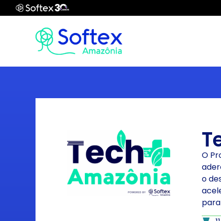
T
O Pr
ader
o de
acel
para