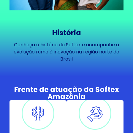
História
Conheça a história da Softex e acompanhe a
evolução rumo à inovação na região norte do
Brasil
Frente de atuação da Softex
A Softex
Gerenciamos
Amazônia​
Amazônia lidera
um portfólio de
o PPEI,
programas
promovendo a
focados em
inovação e o
tecnologia e
empreendedorismo
inovação na
na região,
Amazônia