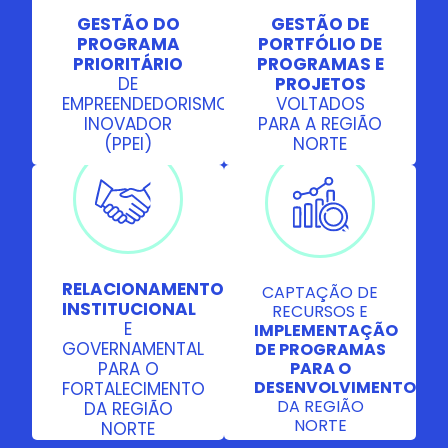
capacitando
Ocidental e
GESTÃO DO
GESTÃO DE
empreendedores
Amapá, com
PROGRAMA
PORTFÓLIO DE
e incentivando a
uma
PRIORITÁRIO
PROGRAMAS E
criação de
abordagem
DE
PROJETOS
startups
orientada para
EMPREENDEDORISMO
VOLTADOS
focadas em
resultados,
INOVADOR
PARA A REGIÃO
soluções
visando o
Estabelecemos
(PPEI)
NORTE
A Softex
tecnológicas
desenvolvimento
parcerias
Amazônia capta
para demandas
econômico e
estratégicas
recursos e
locais.
social da região.
com o governo
implementa
e setor privado
programas para
para fortalecer
o
o ecossistema
desenvolvimento
de inovação,
da Região Norte,
RELACIONAMENTO
CAPTAÇÃO DE
promovendo
buscando novas
INSTITUCIONAL
RECURSOS E
diálogos e
oportunidades
E
IMPLEMENTAÇÃO
colaborações
de
GOVERNAMENTAL
DE PROGRAMAS
que incentivam
financiamento e
PARA O
PARA O
o
parcerias que
DESENVOLVIMENTO
FORTALECIMENTO
desenvolvimento
promovam a
DA REGIÃO
DA REGIÃO
de políticas
inclusão e o
NORTE
NORTE
públicas e
crescimento