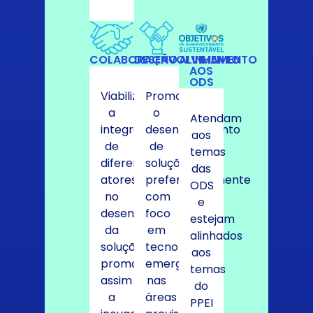
COLABORAÇÃO
DESENVOLVIMENTO
ALINHAMENTO
AOS
ODS
Viabilizem
Promovam
a
o
Atendam
integração
desenvolvimento
aos
de
de
temas
diferentes
soluções
das
atores
preferencialmente
ODS
no
com
e
desenvolvimento
foco
estejam
da
em
alinhados
solução,
tecnologias
aos
promovendo
emergentes
temas
assim
nas
do
a
áreas
PPEI