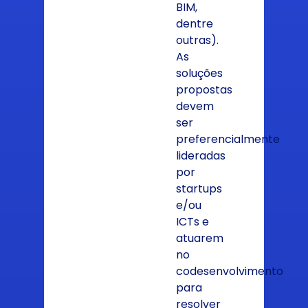
BIM,
dentre
outras).
As
soluções
propostas
devem
ser
preferencialmente
lideradas
por
startups
e/ou
ICTs e
atuarem
no
codesenvolvimento
para
resolver