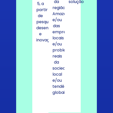
da
solução
5, a
região
partir
Amazônia
de
e/ou
pesquisa,
das
desenvolvimento
empresas
e
locais
inovação
e/ou
problemas
reais
da
sociedade
local
e/ou
tendências
globais