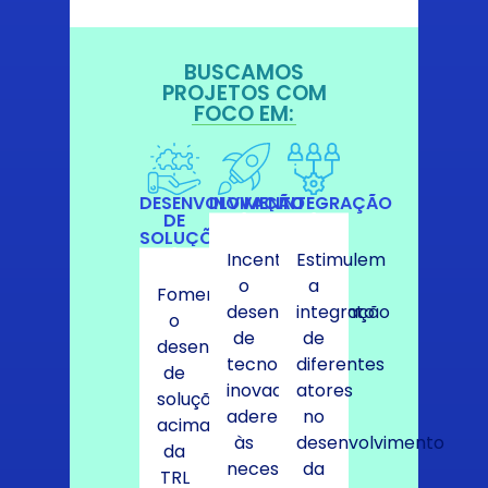
BUSCAMOS
PROJETOS COM
FOCO EM:
DESENVOLVIMENTO
INOVAÇÃO
INTEGRAÇÃO
DE
SOLUÇÕES
Incentivem
Estimulem
o
a
Fomentem
desenvolvimento
integração
o
de
de
desenvolvimento
tecnologias
diferentes
de
inovadoras
atores
soluções
aderentes
no
acima
às
desenvolvimento
da
necessidades
da
TRL