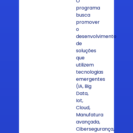
O
programa
busca
promover
o
desenvolvimento
de
soluções
que
utilizem
tecnologias
emergentes
(IA, Big
Data,
Iot,
Cloud,
Manufatura
avançada,
Cibersegurança,