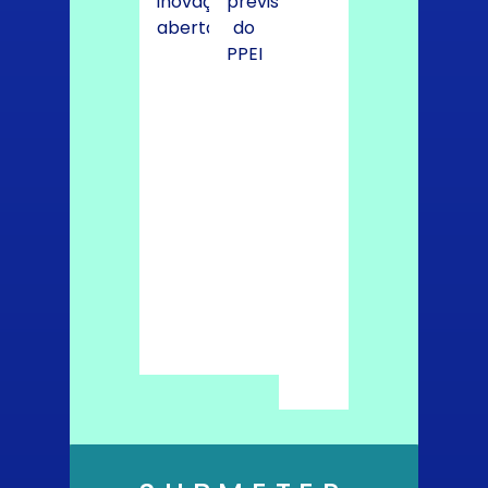
inovação
previstas
aberta
do
PPEI