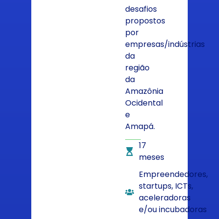
desafios
propostos
por
empresas/indústrias
da
região
da
Amazônia
Ocidental
e
Amapá.
17
meses
Empreendedores,
startups, ICTs,
aceleradoras
e/ou incubadoras